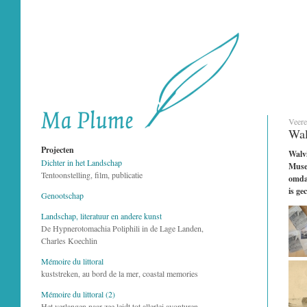
Veere
Wal
Projecten
Walvi
Dichter in het Landschap
Museu
Tentoonstelling, film, publicatie
omdat
is ge
Genootschap
Landschap, literatuur en andere kunst
De Hypnerotomachia Poliphili in de Lage Landen,
Charles Koechlin
Mémoire du littoral
kuststreken, au bord de la mer, coastal memories
Mémoire du littoral (2)
Het verlangen naar zee leidt tot allerlei avonturen...