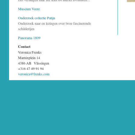
Museum Veere
Onderzoek collectie Patijn
Onderzoek naar en lezingen over twee fascinerende
schilderijen
Panorama 1809
Contact
Veronica Frenks
Marnixplein 14
4386 AB Vlissingen
+316 47 49 91 94
veronica@frenks.com